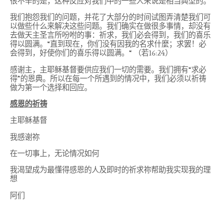
很不辛的是，这种反应对我们中的一些人来说是相当典型的。
我们抱怨我们的问题，并花了大部分的时间试图弄清楚我们可
以做些什么来解决这些问题。我们确实在做很多事情，却没有
去做天主圣言所吩咐的事：祈求，我们必会得到，我们的喜乐
得以圆满。
“
直到现在，你们没有因我的名求什麼；求罢！必
会得到，好使你们的喜乐得以圆满。
“
（若
16:24
）
感谢主，主耶稣基督要供应我们一切的需要。我们拥有
“
求必
得
”
的恩典。所以在每一个所遇到的情况中，我们必须以祈祷
做为第一个选择和回应。
感恩的祈祷
主耶稣基督
我感谢祢
在一切事上，无论情况如何
我渴望成为最懂得感恩的人及即时的祈求祢帮助我实现我的理
想
阿们