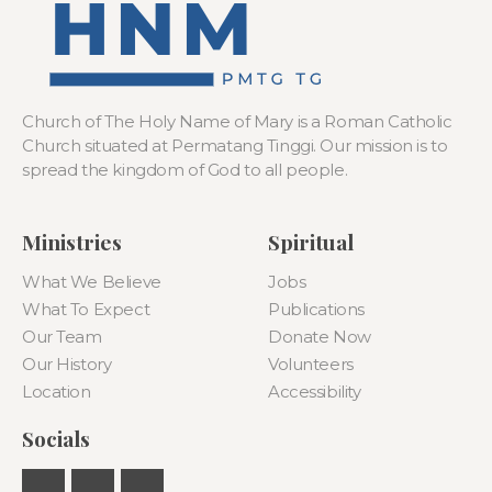
Church of The Holy Name of Mary is a Roman Catholic
Church situated at Permatang Tinggi. Our mission is to
spread the kingdom of God to all people.
Ministries
Spiritual
What We Believe
Jobs
What To Expect
Publications
Our Team
Donate Now
Our History
Volunteers
Location
Accessibility
Socials