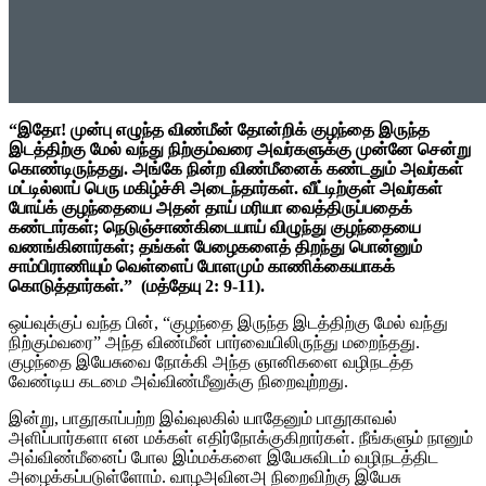
“
இதோ
!
முன்பு எழுந்த விண்மீன் தோன்றிக் குழந்தை இருந்த
இடத்திற்கு மேல் வந்து நிற்கும்வரை அவர்களுக்கு முன்னே சென்று
கொண்டிருந்தது
.
அங்கே நின்ற விண்மீனைக் கண்டதும் அவர்கள்
மட்டில்லாப் பெரு மகிழ்ச்சி அடைந்தார்கள்
.
வீட்டிற்குள் அவர்கள்
போய்க் குழந்தையை அதன் தாய் மரியா வைத்திருப்பதைக்
கண்டார்கள்
;
நெடுஞ்சாண்கிடையாய் விழுந்து குழந்தையை
வணங்கினார்கள்
;
தங்கள் பேழைகளைத் திறந்து பொன்னும்
சாம்பிராணியும் வெள்ளைப் போளமும் காணிக்கையாகக்
கொடுத்தார்கள்
.”
(
மத்தேயு
2: 9-11).
ஒய்வுக்குப் வந்த பின்
, “
குழந்தை இருந்த இடத்திற்கு மேல் வந்து
நிற்கும்வரை
”
அந்த விண்மீன் பார்வையிலிருந்து மறைந்தது
.
குழந்தை இயேசுவை நோக்கி அந்த ஞானிகளை வழிநடத்த
வேண்டிய கடமை அவ்விண்மீனுக்கு நிறைவுற்றது
.
இன்று
,
பாதூகாப்பற்ற இவ்வுலகில் யாதேனும் பாதூகாவல்
அளிப்பார்களா என மக்கள் எதிர்நோக்குகிறார்கள்
.
நீங்களும் நானும்
அவ்விண்மீனைப் போல இம்மக்களை இயேசுவிடம் வழிநடத்திட
அழைக்கப்படுள்ளோம்
.
வாழஅவினஅ நிறைவிற்கு இயேசு