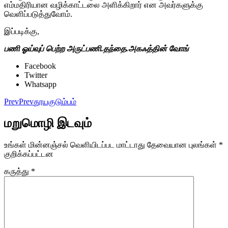
எம்மதிரியான வழிக்காட்டலை அளிக்கிறார் என அவர்களுக்கு
வெளிப்படுத்துவோம்
.
இப்படிக்கு
,
பணி ஓய்வுப் பெற்ற அருட்பணி
.
தந்தை
.
அகஃத்தின் வோங்
Facebook
Twitter
Whatsapp
Prev
Prev
தூயகுடும்பம்
மறுமொழி இடவும்
உங்கள் மின்னஞ்சல் வெளியிடப்பட மாட்டாது
தேவையான புலங்கள்
*
குறிக்கப்பட்டன
கருத்து
*