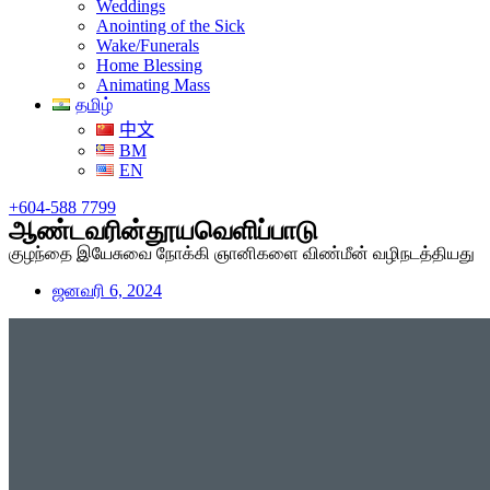
Weddings
Anointing of the Sick
Wake/Funerals
Home Blessing
Animating Mass
தமிழ்
中文
BM
EN
+604-588 7799
ஆண்டவரின்தூயவெளிப்பாடு
குழந்தை இயேசுவை நோக்கி ஞானிகளை விண்மீன் வழிநடத்தியது
ஜனவரி 6, 2024