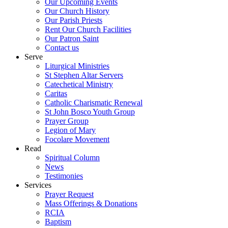
Our Upcoming Events
Our Church History
Our Parish Priests
Rent Our Church Facilities
Our Patron Saint
Contact us
Serve
Liturgical Ministries
St Stephen Altar Servers
Catechetical Ministry
Caritas
Catholic Charismatic Renewal
St John Bosco Youth Group
Prayer Group
Legion of Mary
Focolare Movement
Read
Spiritual Column
News
Testimonies
Services
Prayer Request
Mass Offerings & Donations
RCIA
Baptism