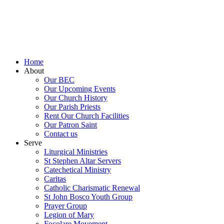
Home
About
Our BEC
Our Upcoming Events
Our Church History
Our Parish Priests
Rent Our Church Facilities
Our Patron Saint
Contact us
Serve
Liturgical Ministries
St Stephen Altar Servers
Catechetical Ministry
Caritas
Catholic Charismatic Renewal
St John Bosco Youth Group
Prayer Group
Legion of Mary
Focolare Movement