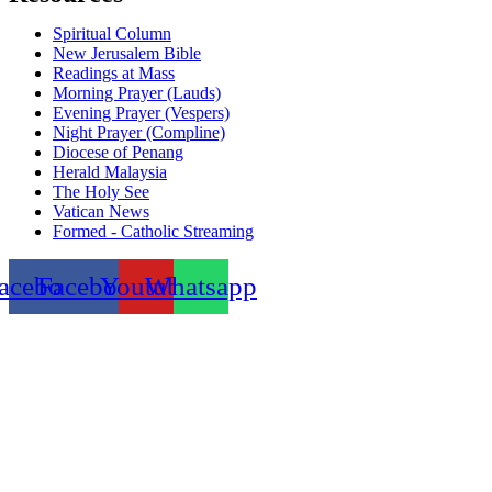
Spiritual Column
New Jerusalem Bible
Readings at Mass
Morning Prayer (Lauds)
Evening Prayer (Vespers)
Night Prayer (Compline)
Diocese of Penang
Herald Malaysia
The Holy See
Vatican News
Formed - Catholic Streaming
acebook
Facebook
Youtube
Whatsapp