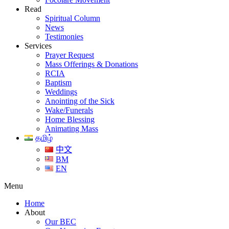
Read
Spiritual Column
News
Testimonies
Services
Prayer Request
Mass Offerings & Donations
RCIA
Baptism
Weddings
Anointing of the Sick
Wake/Funerals
Home Blessing
Animating Mass
தமிழ்
中文
BM
EN
Menu
Home
About
Our BEC