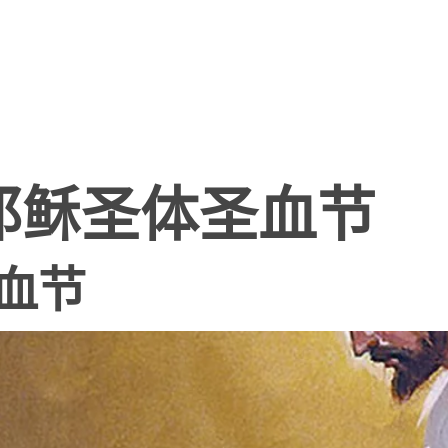
耶稣圣体圣血节
血节