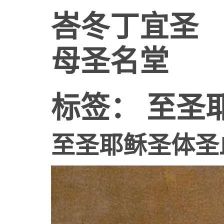
峇冬丁宜圣
母圣名堂
标签：
至圣
至圣耶稣圣体圣