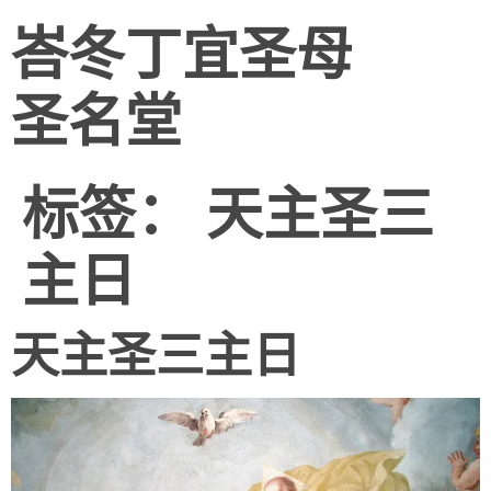
峇冬丁宜圣母
圣名堂
标签：
天主圣三
主日
天主圣三主日